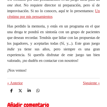
one shot
. No requiere director ni preparación, pero sí de
improvisación. Si no lo conoces, aquí te lo presentamos:
Un
céntimo por mis pensamientos
Has perdido la memoria, y estás en un programa en el que
una droga te pondrá en sintonía con un grupo de pacientes
que desean recordar. Tendrás que lidiar con las propuestas de
los jugadores, y aceptarlas todas (Sí, y...). Este gran juego
indie
ya tiene sus años, pero siempre es una gran
experiencia. Si queréis disfrutar de este juego tan bien
valorado, ¡no dudéis en contactar con nosotros!
¡Nos vemos!
«
Anterior
Siguiente
»
C
C
C
C
o
o
o
o
m
m
m
m
Añadir comentario
p
p
p
p